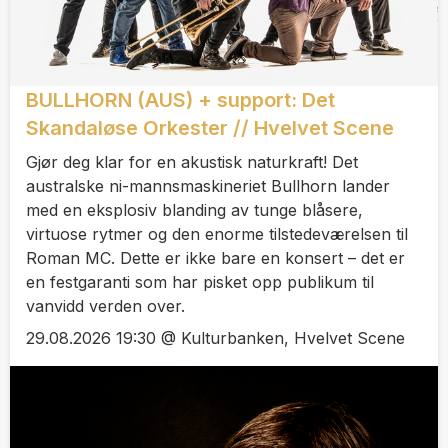
BULLHORN (AUS) + support: Det
Skandaløse Orkester // Hvelvet Scene
Gjør deg klar for en akustisk naturkraft! Det
australske ni-mannsmaskineriet Bullhorn lander
med en eksplosiv blanding av tunge blåsere,
virtuose rytmer og den enorme tilstedeværelsen til
Roman MC. Dette er ikke bare en konsert – det er
en festgaranti som har pisket opp publikum til
vanvidd verden over.
29.08.2026 19:30 @ Kulturbanken, Hvelvet Scene