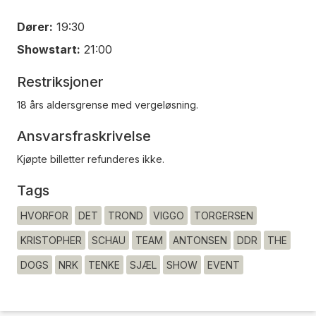
Dører:
19:30
Showstart:
21:00
Restriksjoner
18 års aldersgrense med vergeløsning.
Ansvarsfraskrivelse
Kjøpte billetter refunderes ikke.
Tags
HVORFOR
DET
TROND
VIGGO
TORGERSEN
KRISTOPHER
SCHAU
TEAM
ANTONSEN
DDR
THE
DOGS
NRK
TENKE
SJÆL
SHOW
EVENT