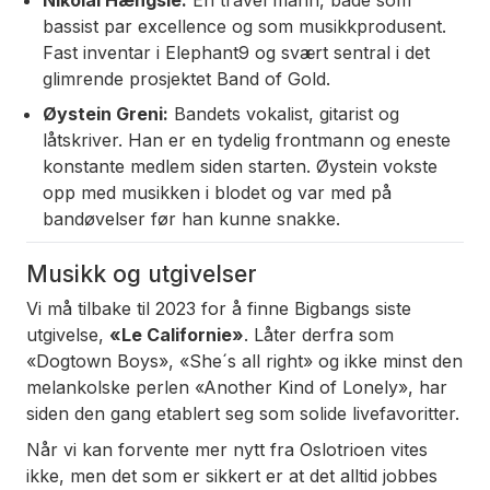
bassist
par excellence
og som musikkprodusent.
Fast inventar i Elephant9 og svært sentral i det
glimrende prosjektet Band of Gold.
Øystein Greni:
Bandets vokalist, gitarist og
låtskriver. Han er en tydelig frontmann og eneste
konstante medlem siden starten. Øystein vokste
opp med musikken i blodet og var med på
bandøvelser før han kunne snakke.
Musikk og utgivelser
Vi må tilbake til 2023 for å finne Bigbangs siste
utgivelse,
«Le Californie»
. Låter derfra som
«Dogtown Boys»
,
«She´s all right»
og ikke minst den
melankolske perlen
«Another Kind of Lonely»
, har
siden den gang etablert seg som solide livefavoritter.
Når vi kan forvente mer nytt fra Oslotrioen vites
ikke, men det som er sikkert er at det alltid jobbes