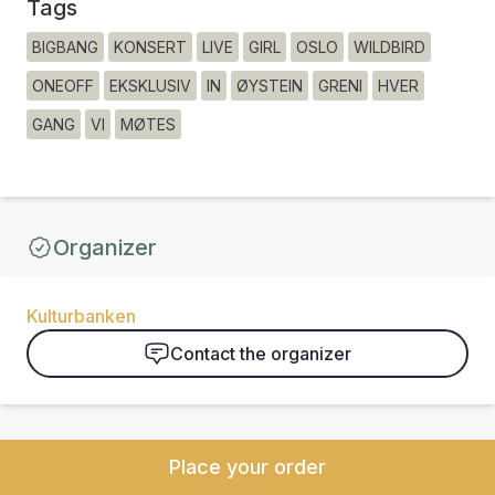
Tags
BIGBANG
KONSERT
LIVE
GIRL
OSLO
WILDBIRD
ONEOFF
EKSKLUSIV
IN
ØYSTEIN
GRENI
HVER
GANG
VI
MØTES
Organizer
Kulturbanken
Contact the organizer
Place your order