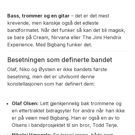
Bass, trommer og en gitar
– det er det mest
krevende, men kanskje også det edleste
bandformatet. Når det funker så kan det bli magisk,
se bare på
Cream
,
Nirvana
eller
The Jimi Hendrix
Experience
. Med Bigbang funker det.
Besetningen som definerte bandet
Olaf, Niko og Øystein er ikke bandets første
besetning, men det er utvilsomt denne
konstellasjonen som har definert dem:
Olaf Olsen:
Lett gjenkjennelig bak trommene og
en ettertraktet bidragsyter for andre når han ikke
er på veien med Bigbang. Han er også en av to
Olsens i bandprosjektet til sin bror, Todd Terje.
Nikolai Hængsle:
En travel mann, både som