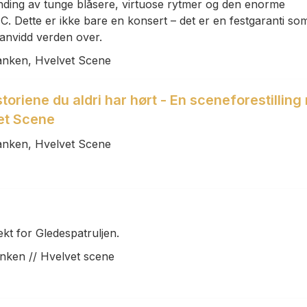
nding av tunge blåsere, virtuose rytmer og den enorme
C. Dette er ikke bare en konsert – det er en festgaranti so
vanvidd verden over.
anken, Hvelvet Scene
oriene du aldri har hørt - En sceneforestillin
et Scene
anken, Hvelvet Scene
tekt for Gledespatruljen.
nken // Hvelvet scene