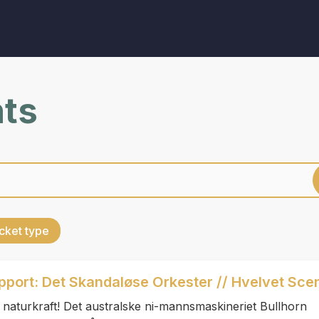
nts
cket type
ort: Det Skandaløse Orkester // Hvelvet Sce
k naturkraft! Det australske ni-mannsmaskineriet Bullhorn