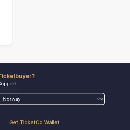
Ticketbuyer?
Support
COUNTRY
Get TicketCo Wallet