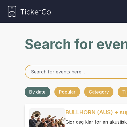
Search for eve
By date
Popular
Category
Ti
BULLHORN (AUS) + supp
Gjør deg klar for en akustis