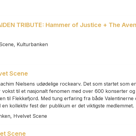
IDEN TRIBUTE: Hammer of Justice + The Ave
 Scene, Kulturbanken
lvet Scene
Joachim Nielsens udødelige rockearv. Det som startet som e
 vokst til et nasjonalt fenomen med over 600 konserter og
n til Flekkefjord. Med tung erfaring fra både Valentinerne
il en kollektiv fest der publikum er det viktigste medlemmet.
anken, Hvelvet Scene
vet Scene