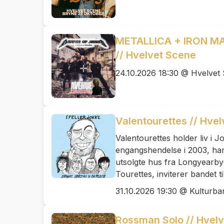
METALLICA + IRON MA
// Hvelvet Scene
24.10.2026 18:30 @ Hvelvet
Valentourettes // Hve
Valentourettes holder liv i 
engangshendelse i 2003, har
utsolgte hus fra Longyearbye
Tourettes, inviterer bandet t
31.10.2026 19:30 @ Kulturb
Rossman Solo // Hvel