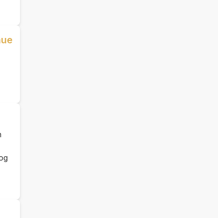
nue
n
 og