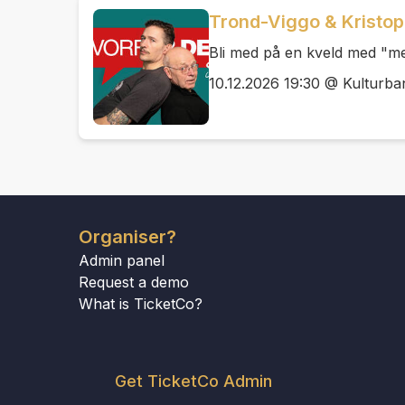
Trond-Viggo & Kristo
Bli med på en kveld med "me
10.12.2026 19:30 @ Kulturb
Organiser?
Admin panel
Request a demo
What is TicketCo?
Get TicketCo Admin