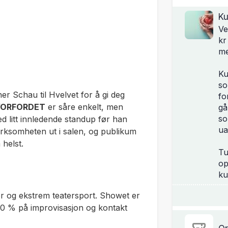
Ku
Ve
kr
me
Ku
so
r Schau til Hvelvet for å gi deg
fo
ORFORDET
er såre enkelt, men
gå
so
ed litt innledende standup før han
ua
rksomheten ut i salen, og publikum
 helst
.
Tu
op
ku
er og ekstrem teatersport
.
Showet er
00 % på improvisasjon og kontakt