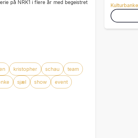
rie på NRK1 i flere år med begeistret
Kulturbank
sen
kristopher
schau
team
enke
sjæl
show
event