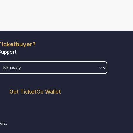
Ticketbuyer?
Support
COUNTRY
Get TicketCo Wallet
ers.