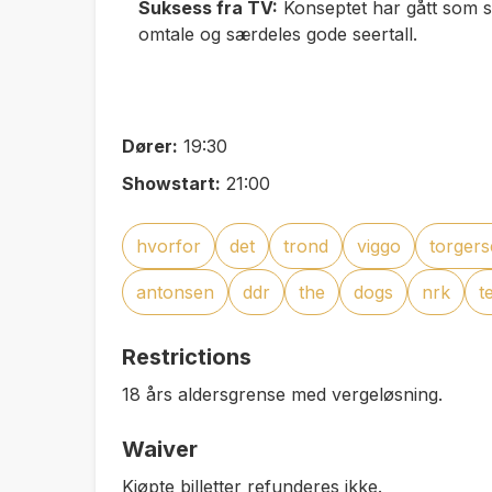
Suksess fra TV:
Konseptet har gått som se
omtale og særdeles gode seertall
.
Dører:
19:30
Showstart:
21:00
hvorfor
det
trond
viggo
torger
antonsen
ddr
the
dogs
nrk
t
Restrictions
18 års aldersgrense med vergeløsning.
Waiver
Kjøpte billetter refunderes ikke.