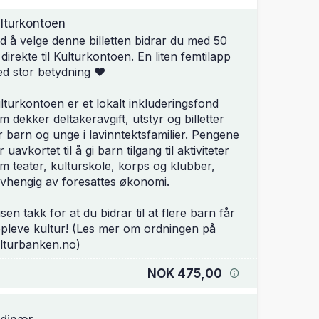
lturkontoen
d å velge denne billetten bidrar du med 50
 direkte til Kulturkontoen. En liten femtilapp
d stor betydning ❤️
lturkontoen er et lokalt inkluderingsfond
m dekker deltakeravgift, utstyr og billetter
r barn og unge i lavinntektsfamilier. Pengene
r uavkortet til å gi barn tilgang til aktiviteter
m teater, kulturskole, korps og klubber,
vhengig av foresattes økonomi.
sen takk for at du bidrar til at flere barn får
pleve kultur! (Les mer om ordningen på
lturbanken.no)
NOK 475,00