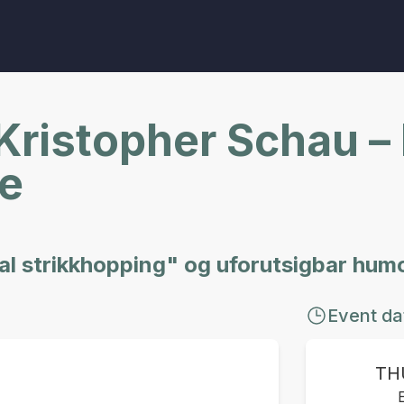
 Kristopher Schau
ne
al strikkhopping" og uforutsigbar hum
Event da
TH