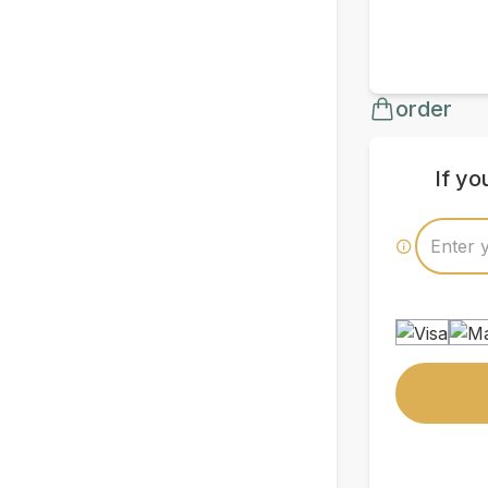
order
If y