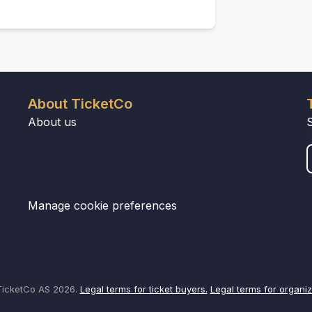
About TicketCo
About us
Manage cookie preferences
icketCo AS 2026.
Legal terms for ticket buyers.
Legal terms for organiz