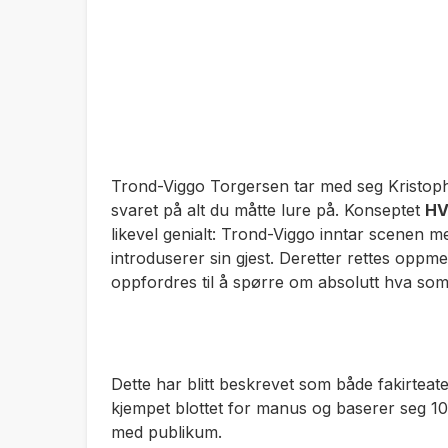
Trond-Viggo Torgersen tar med seg Kristophe
svaret på alt du måtte lure på
.
Konseptet
HV
likevel genialt: Trond-Viggo inntar scenen m
introduserer sin gjest
.
Deretter rettes oppme
oppfordres til å spørre om absolutt hva som
Dette har blitt beskrevet som både fakirteat
kjempet blottet for manus og baserer seg 1
med publikum
.