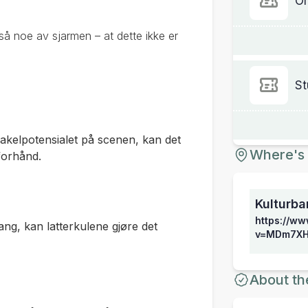
Or
gså noe av sjarmen – at dette ikke er
St
orakelpotensialet på scenen, kan det
Where's 
forhånd
.
Kulturba
https://w
gang, kan latterkulene gjøre det
v=MDm7XH
About th