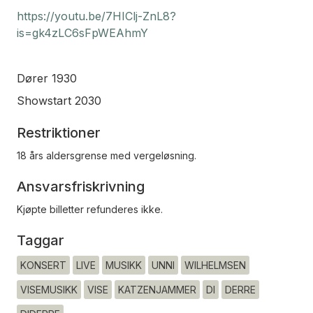
https://youtu.be/7HIClj-ZnL8?
is=gk4zLC6sFpWEAhmY
Dører 1930
Showstart 2030
Restriktioner
18 års aldersgrense med vergeløsning.
Ansvarsfriskrivning
Kjøpte billetter refunderes ikke.
Taggar
KONSERT
LIVE
MUSIKK
UNNI
WILHELMSEN
VISEMUSIKK
VISE
KATZENJAMMER
DI
DERRE