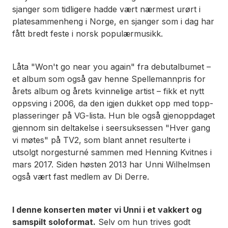
sjanger som tidligere hadde vært nærmest urørt i
platesammenheng i Norge, en sjanger som i dag har
fått bredt feste i norsk populærmusikk.
Låta "Won't go near you again" fra debutalbumet –
et album som også gav henne Spellemannpris for
årets album og årets kvinnelige artist – fikk et nytt
oppsving i 2006, da den igjen dukket opp med topp-
plasseringer på VG-lista. Hun ble også gjenoppdaget
gjennom sin deltakelse i seersuksessen "Hver gang
vi møtes" på TV2, som blant annet resulterte i
utsolgt norgesturné sammen med Henning Kvitnes i
mars 2017. Siden høsten 2013 har Unni Wilhelmsen
også vært fast medlem av Di Derre.
I denne konserten møter vi Unni i et vakkert og
samspilt soloformat.
Selv om hun trives godt