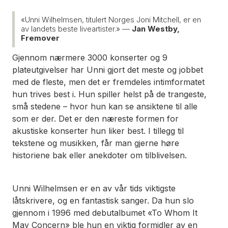
«Unni Wilhelmsen, titulert Norges Joni Mitchell, er en
av landets beste liveartister.» —
Jan Westby,
Fremover
Gjennom nærmere 3000 konserter og 9
plateutgivelser har Unni gjort det meste og jobbet
med de fleste, men det er fremdeles intimformatet
hun trives best i. Hun spiller helst på de trangeste,
små stedene – hvor hun kan se ansiktene til alle
som er der. Det er den næreste formen for
akustiske konserter hun liker best. I tillegg til
tekstene og musikken, får man gjerne høre
historiene bak eller anekdoter om tilblivelsen.
Unni Wilhelmsen er en av vår tids viktigste
låtskrivere, og en fantastisk sanger. Da hun slo
gjennom i 1996 med debutalbumet «To Whom It
May Concern» ble hun en viktig formidler av en