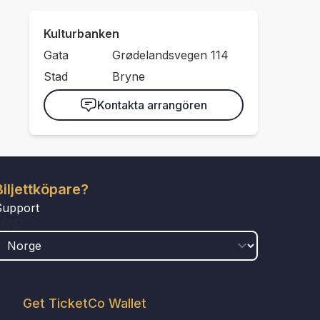
Kulturbanken
Gata
Grødelandsvegen 114
Stad
Bryne
Kontakta arrangören
Biljettköpare?
Support
LAND
Get TicketCo Wallet