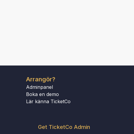
Arrangör?
Adminpanel
Boka en demo
Lär känna TicketCo
Get TicketCo Admin