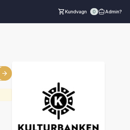
Kundvagn
0
Admin?