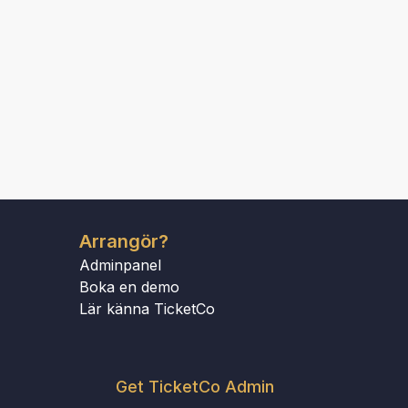
Arrangör?
Adminpanel
Boka en demo
Lär känna TicketCo
Get TicketCo Admin