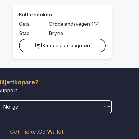
Kulturbanken
Gata
Grødelandsvegen 114
Stad
Bryne
Kontakta arrangören
Biljettköpare?
Support
LAND
Get TicketCo Wallet