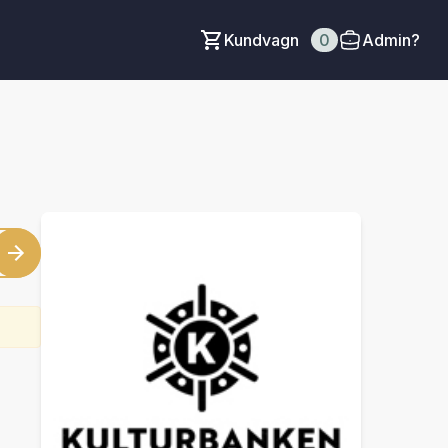
Kundvagn
0
Admin?