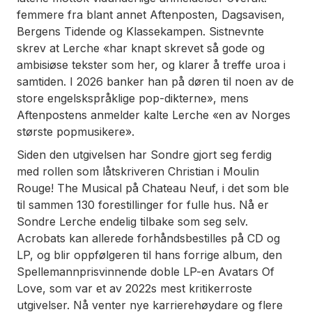
femmere fra blant annet Aftenposten, Dagsavisen,
Bergens Tidende og Klassekampen. Sistnevnte
skrev at Lerche «har knapt skrevet så gode og
ambisiøse tekster som her, og klarer å treffe uroa i
samtiden. I 2026 banker han på døren til noen av de
store engelskspråklige pop-dikterne», mens
Aftenpostens anmelder kalte Lerche «en av Norges
største popmusikere».
Siden den utgivelsen har Sondre gjort seg ferdig
med rollen som låtskriveren Christian i Moulin
Rouge! The Musical på Chateau Neuf, i det som ble
til sammen 130 forestillinger for fulle hus. Nå er
Sondre Lerche endelig tilbake som seg selv.
Acrobats kan allerede forhåndsbestilles på CD og
LP, og blir oppfølgeren til hans forrige album, den
Spellemannprisvinnende doble LP-en Avatars Of
Love, som var et av 2022s mest kritikerroste
utgivelser. Nå venter nye karrierehøydare og flere