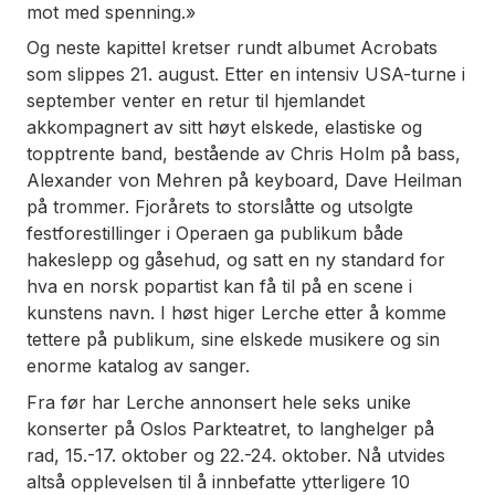
mot med spenning.»
Og neste kapittel kretser rundt albumet Acrobats
som slippes 21. august. Etter en intensiv USA-turne i
september venter en retur til hjemlandet
akkompagnert av sitt høyt elskede, elastiske og
topptrente band, bestående av Chris Holm på bass,
Alexander von Mehren på keyboard, Dave Heilman
på trommer. Fjorårets to storslåtte og utsolgte
festforestillinger i Operaen ga publikum både
hakeslepp og gåsehud, og satt en ny standard for
hva en norsk popartist kan få til på en scene i
kunstens navn. I høst higer Lerche etter å komme
tettere på publikum, sine elskede musikere og sin
enorme katalog av sanger.
Fra før har Lerche annonsert hele seks unike
konserter på Oslos Parkteatret, to langhelger på
rad, 15.-17. oktober og 22.-24. oktober. Nå utvides
altså opplevelsen til å innbefatte ytterligere 10