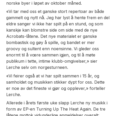
norske byer i løpet av oktober måned.
«Vi tar med oss et ganske stort repertoar av både
gammelt og nytt nå. Jeg har lyst å hente frem en del
eldre sanger vi ikke har spilt på en stund, og som
kanskje kan blomstre side om side med de nye
Acrobats-låtene. Det nye materialet er ganske
bombastisk og gøy å spille, og bandet er mer
groovy og sultent enn noensinne. Vi gleder oss
enormt til å vœre sammen igjen, og til å møte
publikum i tette, intime klubb-omgivelser,» sier
Lerche selv om norgesturneen.
«Vi feirer også at vi har spilt sammen i 15 år, og
samholdet og musikken stikker dypt for oss. Dette
er noe av det fineste vi gjør og opplever,» forteller
Lerche.
Allerede i årets første uke slapp Lerche ny musikk i
form av EP-en Turning Up The Heat Again. De tre
låtene mottok vidunderlige anmeldelser overalt: