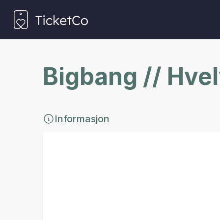
Bigbang // Hve
Informasjon