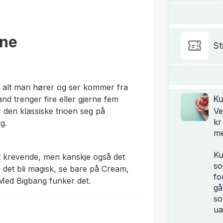
ene
St
at alt man hører og ser kommer fra
nd trenger fire eller gjerne fem
Ku
 den klassiske trioen seg på
Ve
kr
ing.
me
Ku
t krevende, men kanskje også det
so
 det bli magisk, se bare på
Cream
,
fo
 Med Bigbang funker det.
gå
so
ua