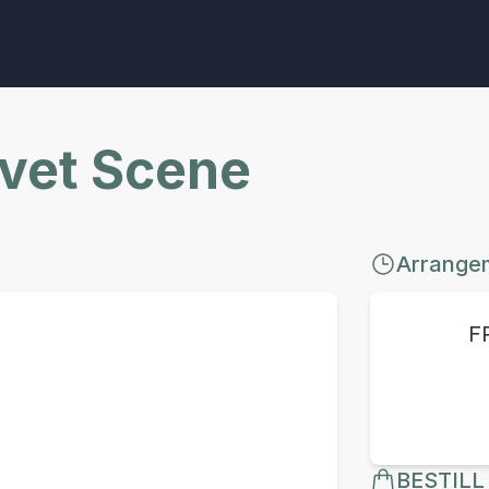
lvet Scene
Arrange
F
BESTILL