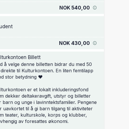
NOK 540,00
udent
NOK 430,00
lturkontoen Billett
d å velge denne billetten bidrar du med 50
 direkte til Kulturkontoen. En liten femtilapp
d stor betydning ❤️
lturkontoen er et lokalt inkluderingsfond
m dekker deltakeravgift, utstyr og billetter
r barn og unge i lavinntektsfamilier. Pengene
r uavkortet til å gi barn tilgang til aktiviteter
m teater, kulturskole, korps og klubber,
vhengig av foresattes økonomi.