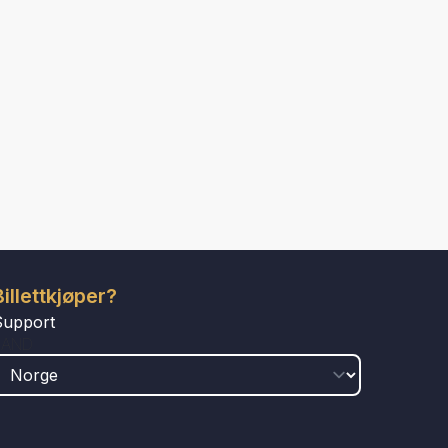
Billettkjøper?
Support
LAND