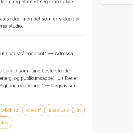
 den gang etablert seg som solide
vites ikke, men det som er sikkert er
nis studio.
ut som strålende sol."
— Adressa
ks samtid som i sine beste stunder
nergi og publikumsappell (...) Det er
v Bigbang noensinne."
— Dagsavisen
wildbird
oneoff
eksklusiv
in
øtes