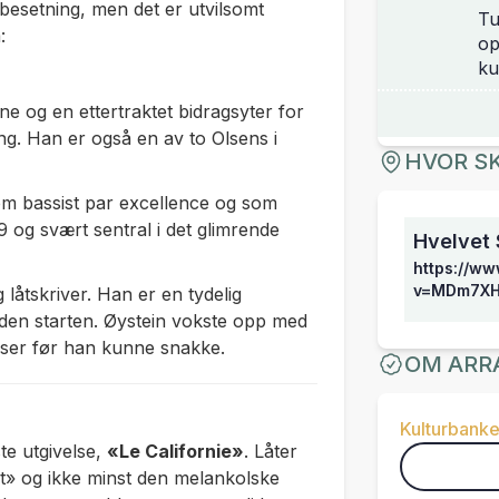
 besetning, men det er utvilsomt
Tu
m:
op
ku
e og en ettertraktet bidragsyter for
g. Han er også en av to Olsens i
HVOR SK
om bassist
par excellence
og som
 og svært sentral i det glimrende
Hvelvet 
https://w
v=MDm7XH
g låtskriver. Han er en tydelig
den starten. Øystein vokste opp med
lser før han kunne snakke.
OM ARR
Kulturbank
ste utgivelse,
«Le Californie»
. Låter
t»
og ikke minst den melankolske