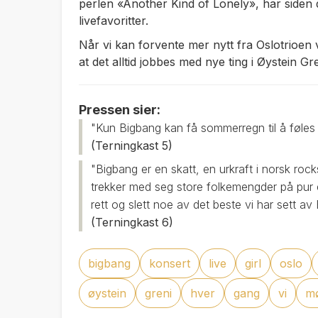
perlen
«Another Kind of Lonely»
, har siden
livefavoritter.
Når vi kan forvente mer nytt fra Oslotrioen 
at det alltid jobbes med nye ting i Øystein Gre
Pressen sier:
"Kun Bigbang kan få sommerregn til å føles 
(Terningkast 5)
"Bigbang er en skatt, en urkraft i norsk roc
trekker med seg store folkemengder på pur e
rett og slett noe av det beste vi har sett a
(Terningkast 6)
bigbang
konsert
live
girl
oslo
øystein
greni
hver
gang
vi
m