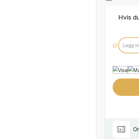
Hvis d
Or