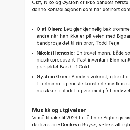
Olaf, Niko og Øystein er ikke bandets første
denne konstellasjonen som har definert de
Olaf Olsen:
Lett gjenkjennelig bak trommen
andre når han ikke er på veien med Bigban
bandprosjektet til sin bror, Todd Terje.
Nikolai Hængsle:
En travel mann, både s
musikkprodusent. Fast inventar i Elephant9
prosjektet Band of Gold.
Øystein Greni:
Bandets vokalist, gitarist o
frontmann og eneste konstante medlem si
musikken i blodet og var med på bandøve
Musikk og utgivelser
Vi må tilbake til 2023 for å finne Bigbangs si
derfra som
«Dogtown Boys»
,
«She´s all righ