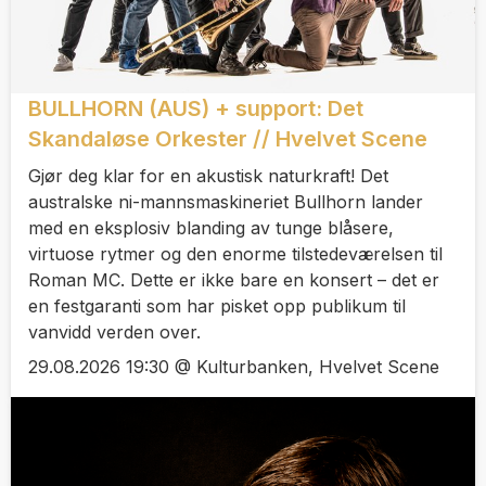
BULLHORN (AUS) + support: Det
Skandaløse Orkester // Hvelvet Scene
Gjør deg klar for en akustisk naturkraft! Det
australske ni-mannsmaskineriet Bullhorn lander
med en eksplosiv blanding av tunge blåsere,
virtuose rytmer og den enorme tilstedeværelsen til
Roman MC. Dette er ikke bare en konsert – det er
en festgaranti som har pisket opp publikum til
vanvidd verden over.
29.08.2026 19:30 @ Kulturbanken, Hvelvet Scene