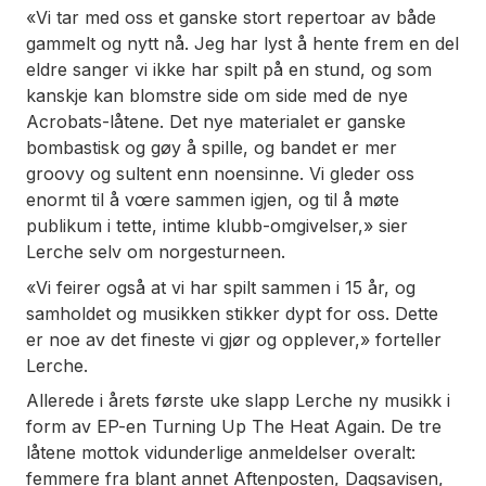
«Vi tar med oss et ganske stort repertoar av både
gammelt og nytt nå. Jeg har lyst å hente frem en del
eldre sanger vi ikke har spilt på en stund, og som
kanskje kan blomstre side om side med de nye
Acrobats-låtene. Det nye materialet er ganske
bombastisk og gøy å spille, og bandet er mer
groovy og sultent enn noensinne. Vi gleder oss
enormt til å vœre sammen igjen, og til å møte
publikum i tette, intime klubb-omgivelser,» sier
Lerche selv om norgesturneen.
«Vi feirer også at vi har spilt sammen i 15 år, og
samholdet og musikken stikker dypt for oss. Dette
er noe av det fineste vi gjør og opplever,» forteller
Lerche.
Allerede i årets første uke slapp Lerche ny musikk i
form av EP-en Turning Up The Heat Again. De tre
låtene mottok vidunderlige anmeldelser overalt:
femmere fra blant annet Aftenposten, Dagsavisen,