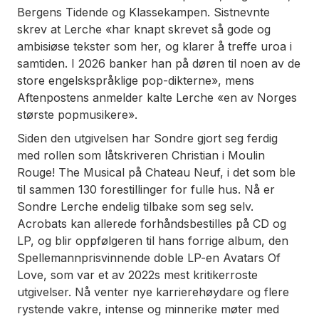
Bergens Tidende og Klassekampen. Sistnevnte
skrev at Lerche «har knapt skrevet så gode og
ambisiøse tekster som her, og klarer å treffe uroa i
samtiden. I 2026 banker han på døren til noen av de
store engelskspråklige pop-dikterne», mens
Aftenpostens anmelder kalte Lerche «en av Norges
største popmusikere».
Siden den utgivelsen har Sondre gjort seg ferdig
med rollen som låtskriveren Christian i Moulin
Rouge! The Musical på Chateau Neuf, i det som ble
til sammen 130 forestillinger for fulle hus. Nå er
Sondre Lerche endelig tilbake som seg selv.
Acrobats kan allerede forhåndsbestilles på CD og
LP, og blir oppfølgeren til hans forrige album, den
Spellemannprisvinnende doble LP-en Avatars Of
Love, som var et av 2022s mest kritikerroste
utgivelser. Nå venter nye karrierehøydare og flere
rystende vakre, intense og minnerike møter med