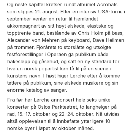
Og neste kapittel kretser rundt albumet Acrobats
som slippes 21. august. Etter en intensiv USA-turne i
september venter en retur til hjemlandet
akkompagnert av sitt høyt elskede, elastiske og
topptrente band, bestående av Chris Holm på bass,
Alexander von Mehren på keyboard, Dave Heilman
på trommer. Fjorårets to storslåtte og utsolgte
festforestillinger i Operaen ga publikum både
hakeslepp og gåsehud, og satt en ny standard for
hva en norsk popartist kan få til på en scene i
kunstens navn. I høst higer Lerche etter å komme
tettere på publikum, sine elskede musikere og sin
enorme katalog av sanger.
Fra før har Lerche annonsert hele seks unike
konserter på Oslos Parkteatret, to langhelger på
rad, 15.-17. oktober og 22.-24. oktober. Nå utvides
altså opplevelsen til å innbefatte ytterligere 10
norske byer i løpet av oktober måned.